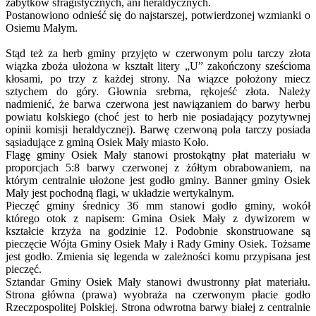
zabytków sfragistycznych, ani heraldycznych.
Postanowiono odnieść się do najstarszej, potwierdzonej wzmianki o
Osiemu Małym.
Stąd też za herb gminy przyjęto w czerwonym polu tarczy złota
wiązka zboża ułożona w kształt litery „U” zakończony sześcioma
kłosami, po trzy z każdej strony. Na wiązce położony miecz
sztychem do góry. Głownia srebrna, rękojeść złota. Należy
nadmienić, że barwa czerwona jest nawiązaniem do barwy herbu
powiatu kolskiego (choć jest to herb nie posiadający pozytywnej
opinii komisji heraldycznej). Barwę czerwoną pola tarczy posiada
sąsiadujące z gminą Osiek Mały miasto Koło.
Flagę gminy Osiek Mały stanowi prostokątny płat materiału w
proporcjach 5:8 barwy czerwonej z żółtym obrabowaniem, na
którym centralnie ułożone jest godło gminy. Banner gminy Osiek
Mały jest pochodną flagi, w układzie wertykalnym.
Pieczęć gminy średnicy 36 mm stanowi godło gminy, wokół
którego otok z napisem: Gmina Osiek Mały z dywizorem w
kształcie krzyża na godzinie 12. Podobnie skonstruowane są
pieczęcie Wójta Gminy Osiek Mały i Rady Gminy Osiek. Tożsame
jest godło. Zmienia się legenda w zależności komu przypisana jest
pieczęć.
Sztandar Gminy Osiek Mały stanowi dwustronny płat materiału.
Strona główna (prawa) wyobraża na czerwonym płacie godło
Rzeczpospolitej Polskiej. Strona odwrotna barwy białej z centralnie