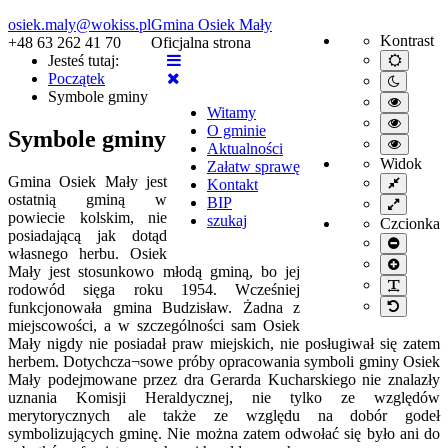
osiek.maly@wokiss.pl
Gmina Osiek Mały
Kontrast
+48 63 262 41 70
Oficjalna strona
Jesteś tutaj:
Default
mode
Początek
Night
Symbole gminy
mode
High
Witamy
contrast
High
O gminie
black/wh
Symbole gminy
contrast
High
mode.
Aktualności
black/ye
contrast
Widok
Załatw sprawę
mode.
yellow/b
Gmina Osiek Mały jest
Fixed
Kontakt
mode.
layout
ostatnią gminą w
BIP
Wide
powiecie kolskim, nie
layout
szukaj
Czcionka
posiadającą jak dotąd
Smaller
własnego herbu. Osiek
font
Larger
Mały jest stosunkowo młodą gminą, bo jej
font
PLG_S
rodowód sięga roku 1954. Wcześniej
Default
funkcjonowała gmina Budzisław. Żadna z
font
miejscowości, a w szczególności sam Osiek
Mały nigdy nie posiadał praw miejskich, nie posługiwał się zatem
herbem. Dotychcza¬sowe próby opracowania symboli gminy Osiek
Mały podejmowane przez dra Gerarda Kucharskiego nie znalazły
uznania Komisji Heraldycznej, nie tylko ze względów
merytorycznych ale także ze względu na dobór godeł
symbolizujących gminę. Nie można zatem odwołać się było ani do