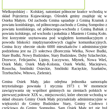
Wielkopolskiej - Kolskiej, natomiast północne krańce wchodzą w
skład Pojezierza Kujawskiego. Ośrodek gminy znajduje się w
Osieku Małym. Od zachodu Gmina sąsiaduje z Gminą Kramsk z
powiatu konińskiego, od północnego-zachodu z Gminą Sompolno z
powiatu konińskiego, od północnego-wschodu z Gminą Babiak z
powiatu kolskiego, od wschodu i południa z Miastem i Gminą Koło.
Jest korzystnie usytuowana pod względem komunikacyjnym z
powodu bliskości międzynarodowych ciągów komunikacyjnych.
Gmina liczy obecnie około 6000 mieszkańców i administracyjnie
podzielona jest na 23 sołectwa (Borecznia Wielka, Nowe Budki,
Stare Budki, Nowy Budzisław, Stary Budzisław, Dęby Szlacheckie,
Drzewce, Felicjanów, Lipiny, Łuczywno, Młynek, Nowa Wieś,
Osiek Mały, Osiek Mały-Kolonia, Osiek Wielki, Maciejewo,
Rosocha, Smólniki Osieckie, Smólniki Racięckie, Szarłatów,
Trzebuchów, Witowo, Zielenie).
Gmina Osiek Mały, jako odrębna jednostka samorządu
terytorialnego powstała 1 stycznia 1973 r. W momencie
zawiązywania się wspólnot gminnych na ziemiach polskich w
pierwszej połowie XIX w., miejscowości, które obecnie wchodzą w
skład obszaru Gminy Osiek Mały przynależały administracyjnie w
większości do Gminy Budzisław Stary, Gminy Czołowo i
częściowo do Gminy Sompolno. Sam Osiek Mały też nie był