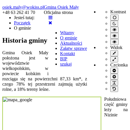
osiek.maly@wokiss.pl
Gmina Osiek Mały
Kontrast
+48 63 262 41 70
Oficjalna strona
Jesteś tutaj:
Default
mode
Początek
Night
O gminie
mode
High
Witamy
contrast
High
O gminie
black/wh
Historia gminy
contrast
High
mode.
Aktualności
black/ye
contrast
Widok
Załatw sprawę
mode.
yellow/b
Gmina Osiek Mały
Fixed
Kontakt
mode.
layout
położona jest w
BIP
Wide
województwie
layout
szukaj
Czcionka
wielkopolskim, w
Smaller
powiecie kolskim i
font
Larger
rozciąga się na powierzchni 87,33 km*, z
font
PLG_S
czego 78% tej przestrzeni zajmują użytki
Default
rolne, a 18% tereny leśne.
font
Południowa
część gminy
leży na
Nizinie