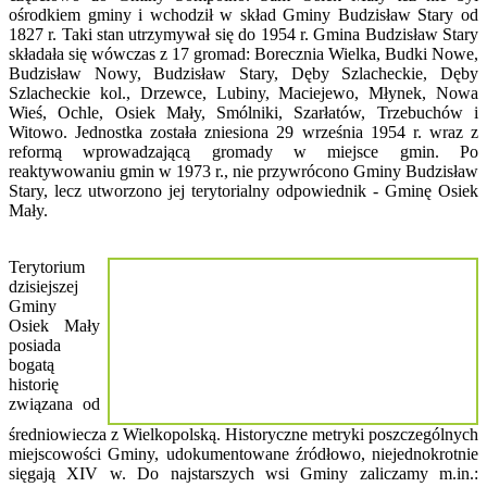
ośrodkiem gminy i wchodził w skład Gminy Budzisław Stary od
1827 r. Taki stan utrzymywał się do 1954 r. Gmina Budzisław Stary
składała się wówczas z 17 gromad: Borecznia Wielka, Budki Nowe,
Budzisław Nowy, Budzisław Stary, Dęby Szlacheckie, Dęby
Szlacheckie kol., Drzewce, Lubiny, Maciejewo, Młynek, Nowa
Wieś, Ochle, Osiek Mały, Smólniki, Szarłatów, Trzebuchów i
Witowo. Jednostka została zniesiona 29 września 1954 r. wraz z
reformą wprowadzającą gromady w miejsce gmin. Po
reaktywowaniu gmin w 1973 r., nie przywrócono Gminy Budzisław
Stary, lecz utworzono jej terytorialny odpowiednik - Gminę Osiek
Mały.
Terytorium
dzisiejszej
Gminy
Osiek Mały
posiada
bogatą
historię
związana od
średniowiecza z Wielkopolską. Historyczne metryki poszczególnych
miejscowości Gminy, udokumentowane źródłowo, niejednokrotnie
sięgają XIV w. Do najstarszych wsi Gminy zaliczamy m.in.: