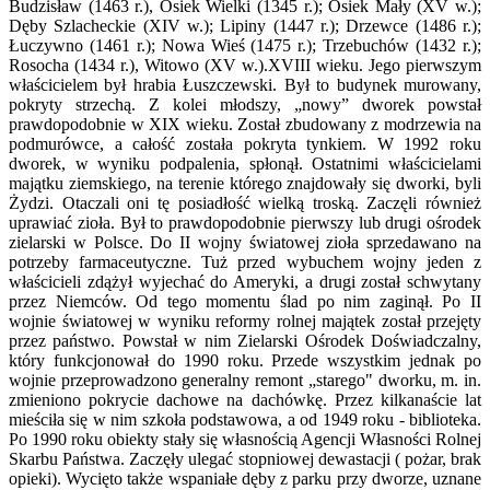
Budzisław (1463 r.), Osiek Wielki (1345 r.); Osiek Mały (XV w.);
Dęby Szlacheckie (XIV w.); Lipiny (1447 r.); Drzewce (1486 r.);
Łuczywno (1461 r.); Nowa Wieś (1475 r.); Trzebuchów (1432 r.);
Rosocha (1434 r.), Witowo (XV w.).XVIII wieku. Jego pierwszym
właścicielem był hrabia Łuszczewski. Był to budynek murowany,
pokryty strzechą. Z kolei młodszy, „nowy” dworek powstał
prawdopodobnie w XIX wieku. Został zbudowany z modrzewia na
podmurówce, a całość została pokryta tynkiem. W 1992 roku
dworek, w wyniku podpalenia, spłonął. Ostatnimi właścicielami
majątku ziemskiego, na terenie którego znajdowały się dworki, byli
Żydzi. Otaczali oni tę posiadłość wielką troską. Zaczęli również
uprawiać zioła. Był to prawdopodobnie pierwszy lub drugi ośrodek
zielarski w Polsce. Do II wojny światowej zioła sprzedawano na
potrzeby farmaceutyczne. Tuż przed wybuchem wojny jeden z
właścicieli zdążył wyjechać do Ameryki, a drugi został schwytany
przez Niemców. Od tego momentu ślad po nim zaginął. Po II
wojnie światowej w wyniku reformy rolnej majątek został przejęty
przez państwo. Powstał w nim Zielarski Ośrodek Doświadczalny,
który funkcjonował do 1990 roku. Przede wszystkim jednak po
wojnie przeprowadzono generalny remont „starego" dworku, m. in.
zmieniono pokrycie dachowe na dachówkę. Przez kilkanaście lat
mieściła się w nim szkoła podstawowa, a od 1949 roku - biblioteka.
Po 1990 roku obiekty stały się własnością Agencji Własności Rolnej
Skarbu Państwa. Zaczęły ulegać stopniowej dewastacji ( pożar, brak
opieki). Wycięto także wspaniałe dęby z parku przy dworze, uznane