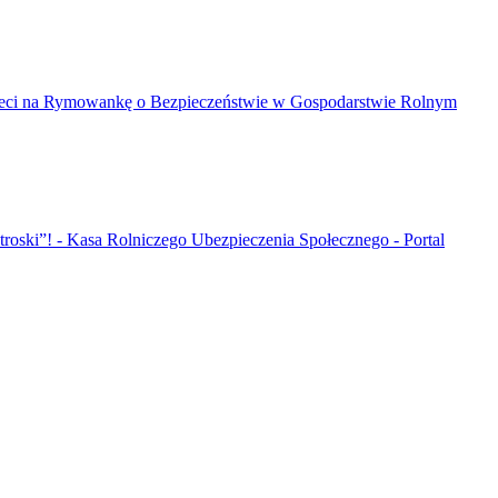
Dzieci na Rymowankę o Bezpieczeństwie w Gospodarstwie Rolnym
roski”! - Kasa Rolniczego Ubezpieczenia Społecznego - Portal