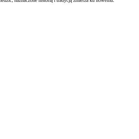
dzić, naznaczone historią i tradycją zmierza ku nowemu.