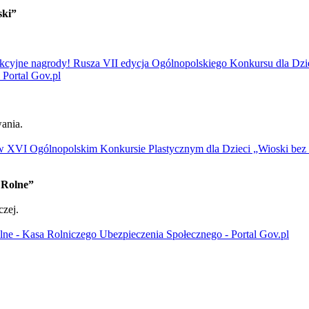
ski”
rakcyjne nagrody! Rusza VII edycja Ogólnopolskiego Konkursu dla 
 Portal Gov.pl
ania.
 w XVI Ogólnopolskim Konkursie Plastycznym dla Dzieci „Wioski bez t
 Rolne”
czej.
e - Kasa Rolniczego Ubezpieczenia Społecznego - Portal Gov.pl