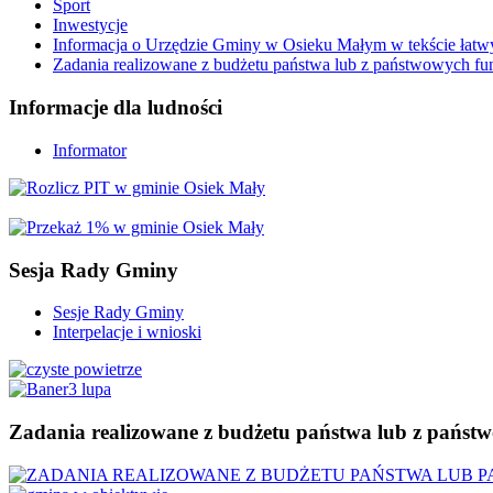
Sport
Inwestycje
Informacja o Urzędzie Gminy w Osieku Małym w tekście łatw
Zadania realizowane z budżetu państwa lub z państwowych f
Informacje
dla ludności
Informator
Sesja
Rady Gminy
Sesje Rady Gminy
Interpelacje i wnioski
Zadania
realizowane z budżetu państwa lub z państ