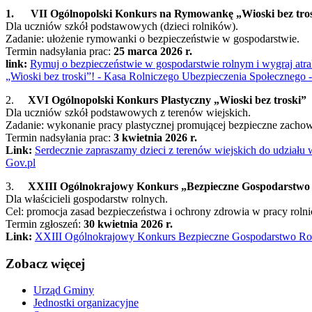
1.
VII Ogólnopolski Konkurs na Rymowankę „Wioski bez tro
Dla uczniów szkół podstawowych (dzieci rolników).
Zadanie: ułożenie rymowanki o bezpieczeństwie w gospodarstwie.
Termin nadsyłania prac:
25 marca 2026 r.
link
:
Rymuj o bezpieczeństwie w gospodarstwie rolnym i wygraj at
„Wioski bez troski”! - Kasa Rolniczego Ubezpieczenia Społecznego -
2.
XVI Ogólnopolski Konkurs Plastyczny „Wioski bez troski”
Dla uczniów szkół podstawowych z terenów wiejskich.
Zadanie: wykonanie pracy plastycznej promującej bezpieczne zachow
Termin nadsyłania prac:
3
kwietnia 2026 r.
Link:
Serdecznie zapraszamy dzieci z terenów wiejskich do udziału
Gov.pl
3.
XXIII Ogólnokrajowy Konkurs „Bezpieczne Gospodarstwo
Dla właścicieli gospodarstw rolnych.
Cel: promocja zasad bezpieczeństwa i ochrony zdrowia w pracy rolni
Termin zgłoszeń:
30 kwietnia 2026 r.
Link:
XXIII Ogólnokrajowy Konkurs Bezpieczne Gospodarstwo Roln
Zobacz
więcej
Urząd Gminy
Jednostki organizacyjne