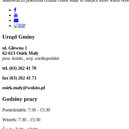
Malowniczo położona Gmina Osiek Mały to miejsce które warto odwie
Urząd
Gminy
ul. Główna 1
62-613 Osiek Mały
pow. kolski., woj. wielkopolskie
tel. (63) 262 41 70
fax (63) 262 41 71
osiek.maly@wokiss.pl
Godziny
pracy
Poniedziałek: 7:30 - 15:30
Wtorek: 7:30 - 15:30