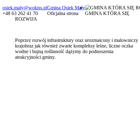
osiek.maly@wokiss.pl
Gmina Osiek Mały
+48 63 262 41 70
Oficjalna strona
GMINA KTÓRA SIĘ
ROZWIJA
Poprzez rozwój infrastruktury oraz urozmaicony i malowniczy
krajobraz jak również zwarte kompleksy leśne, liczne oczka
wodne i bujną roślinność dążymy do podnoszenia
atrakcyjności gminy.