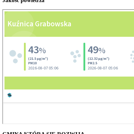
Jakość
powietrza