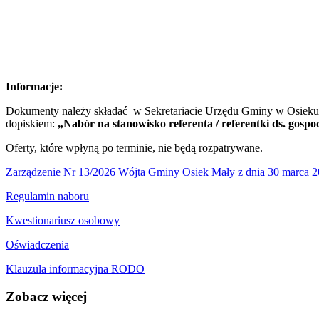
Informacje:
Dokumenty należy składać w Sekretariacie Urzędu Gminy w Osieku 
dopiskiem:
„Nabór na stanowisko referenta / referentki ds. go
Oferty, które wpłyną po terminie, nie będą rozpatrywane.
Zarządzenie Nr 13/2026 Wójta Gminy Osiek Mały z dnia 30 marca 202
Regulamin naboru
Kwestionariusz osobowy
Oświadczenia
Klauzula informacyjna RODO
Zobacz
więcej