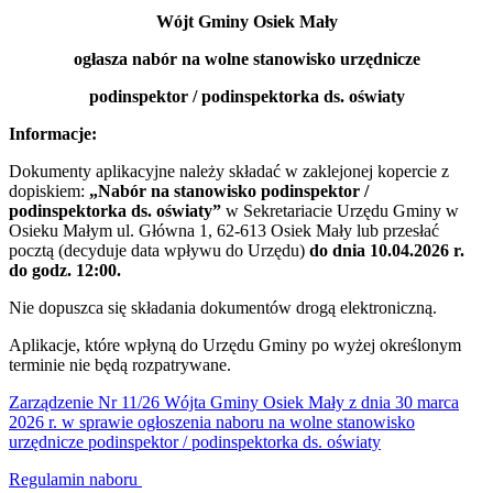
Wójt Gminy Osiek Mały
ogłasza nabór na wolne stanowisko urzędnicze
podinspektor / podinspektorka ds. oświaty
Informacje:
Dokumenty aplikacyjne należy składać w zaklejonej kopercie z
dopiskiem:
„Nabór na stanowisko podinspektor /
podinspektorka ds. oświaty”
w Sekretariacie Urzędu Gminy w
Osieku Małym ul. Główna 1, 62-613 Osiek Mały lub przesłać
pocztą (decyduje data wpływu do Urzędu)
do dnia 10.04.2026 r.
do godz. 12:00.
Nie dopuszca się składania dokumentów drogą elektroniczną.
Aplikacje, które wpłyną do Urzędu Gminy po wyżej określonym
terminie nie będą rozpatrywane.
Zarządzenie Nr 11/26 Wójta Gminy Osiek Mały z dnia 30 marca
2026 r. w sprawie ogłoszenia naboru na wolne stanowisko
urzędnicze podinspektor / podinspektorka ds. oświaty
Regulamin naboru