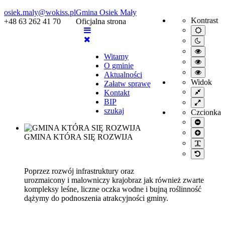
osiek.maly@wokiss.pl
Gmina Osiek Mały
Kontrast
+48 63 262 41 70
Oficjalna strona
Default
mode
Night
mode
High
Witamy
contrast
High
O gminie
black/wh
contrast
High
mode.
Aktualności
black/ye
contrast
Widok
Załatw sprawę
mode.
yellow/b
Fixed
Kontakt
mode.
layout
BIP
Wide
layout
szukaj
Czcionka
Smaller
font
Larger
GMINA KTÓRA SIĘ ROZWIJA
font
PLG_S
Default
font
Poprzez rozwój infrastruktury oraz
urozmaicony i malowniczy krajobraz jak również zwarte
kompleksy leśne, liczne oczka wodne i bujną roślinność
dążymy do podnoszenia atrakcyjności gminy.