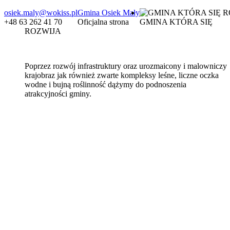
osiek.maly@wokiss.pl
Gmina Osiek Mały
+48 63 262 41 70
Oficjalna strona
GMINA KTÓRA SIĘ
ROZWIJA
Poprzez rozwój infrastruktury oraz urozmaicony i malowniczy
krajobraz jak również zwarte kompleksy leśne, liczne oczka
wodne i bujną roślinność dążymy do podnoszenia
atrakcyjności gminy.