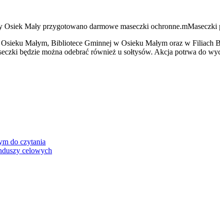
y Osiek Mały przygotowano darmowe maseczki ochronne.mMaseczki p
ieku Małym, Bibliotece Gminnej w Osieku Małym oraz w Filiach Bib
czki będzie można odebrać również u sołtysów. Akcja potrwa do wyc
ym do czytania
unduszy celowych