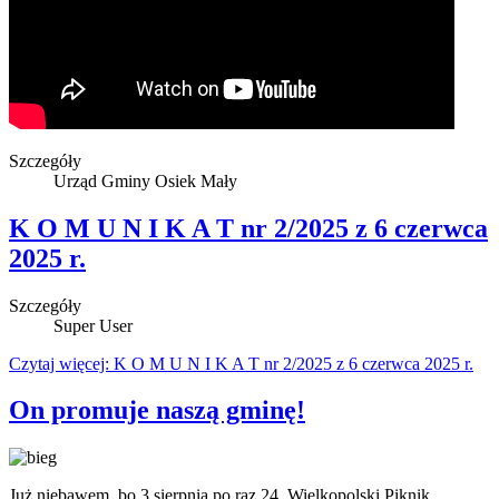
Szczegóły
Urząd Gminy Osiek Mały
K O M U N I K A T nr 2/2025 z 6 czerwca
2025 r.
Szczegóły
Super User
Czytaj więcej: K O M U N I K A T nr 2/2025 z 6 czerwca 2025 r.
On promuje naszą gminę!
Już niebawem, bo 3 sierpnia po raz 24. Wielkopolski Piknik