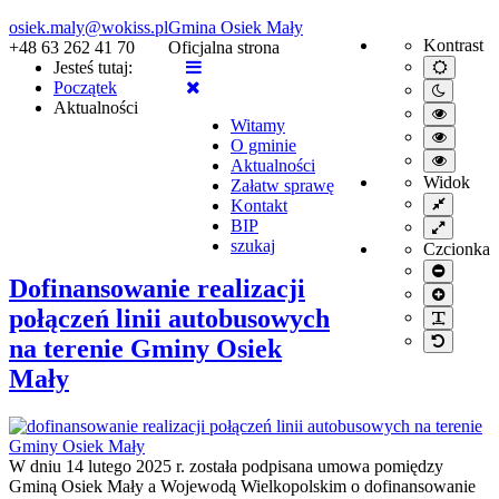
osiek.maly@wokiss.pl
Gmina Osiek Mały
Kontrast
+48 63 262 41 70
Oficjalna strona
Jesteś tutaj:
Default
mode
Początek
Night
Aktualności
mode
High
Witamy
contrast
High
O gminie
black/wh
contrast
High
mode.
Aktualności
black/ye
contrast
Widok
Załatw sprawę
mode.
yellow/b
Fixed
Kontakt
mode.
layout
BIP
Wide
layout
szukaj
Czcionka
Smaller
Dofinansowanie realizacji
font
Larger
font
połączeń linii autobusowych
PLG_S
Default
na terenie Gminy Osiek
font
Mały
W dniu 14 lutego 2025 r. została podpisana umowa pomiędzy
Gminą Osiek Mały a Wojewodą Wielkopolskim o dofinansowanie