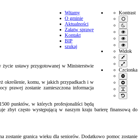
Witamy
Kontrast
O gminie
Default
mode
Aktualności
Night
Załatw sprawę
mode
High
Kontakt
contrast
High
BIP
black/wh
contrast
High
mode.
szukaj
black/ye
contrast
Widok
mode.
yellow/b
Fixed
mode.
layout
Wide
w życie ustawy przygotowanej w Ministerstwie
layout
Czcionka
Smaller
font
ż określenie, komu, w jakich przypadkach i w
Larger
font
cy prawej zostanie zamieszczona informacja
PLG_S
Default
font
1500 punktów, w których profesjonaliści będą
je zbyt często występującą w naszym kraju barierę finansową do
na zostanie granica wieku dla seniorów. Dodatkowo pomoc zostanie