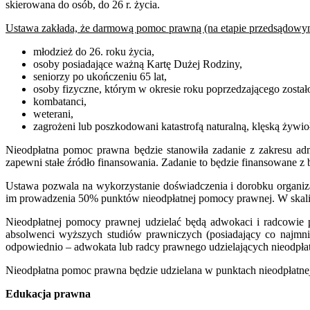
skierowana do osób, do 26 r. życia.
Ustawa zakłada, że darmową pomoc prawną (na etapie przedsądowym
młodzież do 26. roku życia,
osoby posiadające ważną Kartę Dużej Rodziny,
seniorzy po ukończeniu 65 lat,
osoby fizyczne, którym w okresie roku poprzedzającego zosta
kombatanci,
weterani,
zagrożeni lub poszkodowani katastrofą naturalną, klęską żywio
Nieodpłatna pomoc prawna będzie stanowiła zadanie z zakresu adm
zapewni stałe źródło finansowania. Zadanie to będzie finansowane z
Ustawa pozwala na wykorzystanie doświadczenia i dorobku organi
im prowadzenia 50% punktów nieodpłatnej pomocy prawnej. W skali
Nieodpłatnej pomocy prawnej udzielać będą adwokaci i radcowie 
absolwenci wyższych studiów prawniczych (posiadający co najmni
odpowiednio – adwokata lub radcy prawnego udzielających nieodpła
Nieodpłatna pomoc prawna będzie udzielana w punktach nieodpłatne
Edukacja prawna