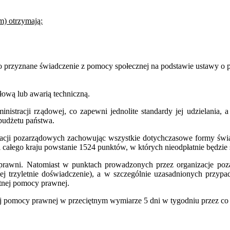
) otrzymają:
ło przyznane świadczenie z pomocy społecznej na podstawie ustawy o 
łową lub awarią techniczną.
inistracji rządowej, co zapewni jednolite standardy jej udzielania
 budżetu państwa.
zacji pozarządowych zachowując wszystkie dotychczasowe formy świa
 całego kraju powstanie 1524 punktów, w których nieodpłatnie będz
prawni. Natomiast w punktach prowadzonych przez organizacje poz
ej trzyletnie doświadczenie), a w szczególnie uzasadnionych przyp
tnej pomocy prawnej.
j pomocy prawnej w przeciętnym wymiarze 5 dni w tygodniu przez co n