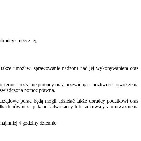
pomocy społecznej,
, a także umożliwi sprawowanie nadzoru nad jej wykonywaniem oraz
dczonej przez nie pomocy oraz przewidując możliwość powierzenia
ie świadczona pomoc prawna.
arządowe porad będą mogli udzielać także doradcy podatkowi oraz
adkach również aplikanci adwokaccy lub radcowscy z upoważnienia
ajmniej 4 godziny dziennie.