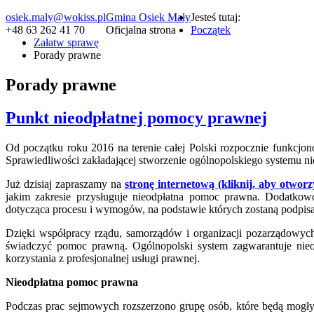
osiek.maly@wokiss.pl
Gmina Osiek Mały
Jesteś tutaj:
+48 63 262 41 70
Oficjalna strona
Początek
Załatw sprawę
Porady prawne
Porady prawne
Punkt nieodpłatnej pomocy prawnej
Od początku roku 2016 na terenie całej Polski rozpocznie funkcjo
Sprawiedliwości zakładającej stworzenie ogólnopolskiego systemu ni
Już dzisiaj zapraszamy na
stronę internetową (kliknij, aby otworz
jakim zakresie przysługuje nieodpłatna pomoc prawna. Dodatkow
dotycząca procesu i wymogów, na podstawie których zostaną podpis
Dzięki współpracy rządu, samorządów i organizacji pozarządowych 
świadczyć pomoc prawną. Ogólnopolski system zagwarantuje nieo
korzystania z profesjonalnej usługi prawnej.
Nieodpłatna pomoc prawna
Podczas prac sejmowych rozszerzono grupę osób, które będą mogły