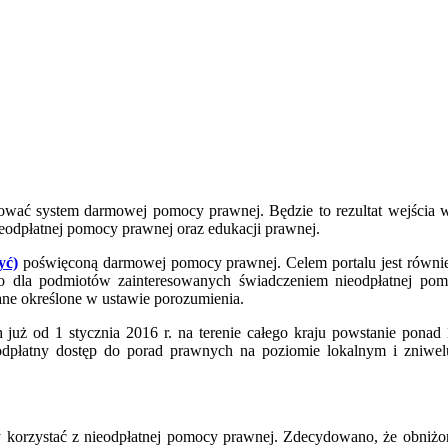
nować system darmowej pomocy prawnej. Będzie to rezultat wejścia 
eodpłatnej pomocy prawnej oraz edukacji prawnej.
yć)
poświęconą darmowej pomocy prawnej. Celem portalu jest równie
o dla podmiotów zainteresowanych świadczeniem nieodpłatnej pomo
ane określone w ustawie porozumienia.
już od 1 stycznia 2016 r. na terenie całego kraju powstanie ponad 
dpłatny dostęp do porad prawnych na poziomie lokalnym i zniwelu
 korzystać z nieodpłatnej pomocy prawnej. Zdecydowano, że obniżo